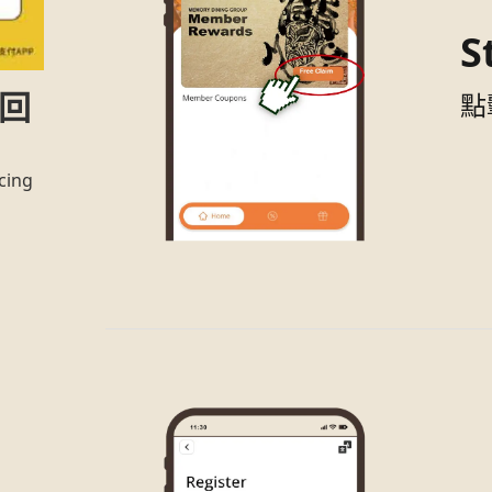
S
 回
點
cing