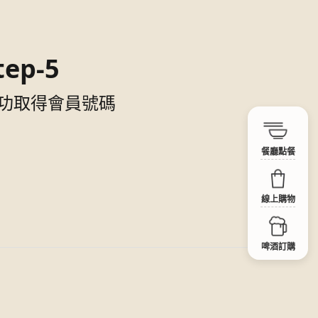
tep-5
功取得會員號碼
餐廳點餐
線上購物
啤酒訂購