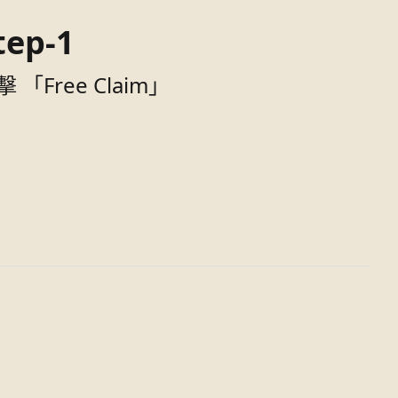
tep-1
擊 「Free Claim」