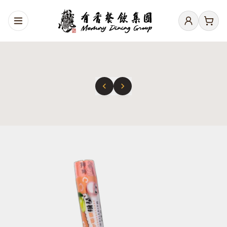
Memory Corner 有香餐飲集團 | 溫哥華正宗台式料理與懷舊
臉先紅，心先甜；微醺讓妳更嬌甜
果
VIEW DETAILS